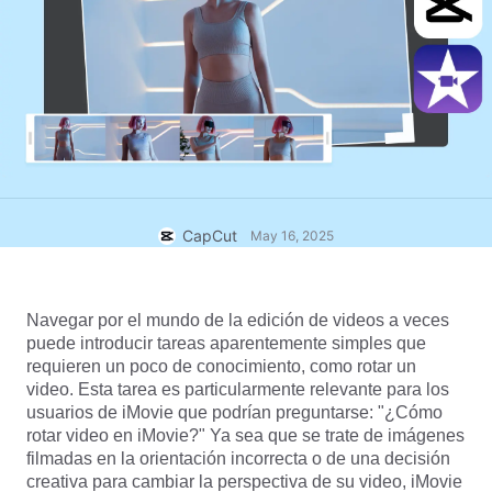
Plantillas empresariales
Ayuda
Marketing
Centro de confianza
Texto y audio
Estilo de vida y vlogs
Plantillas para sectores
Centro de ayuda
Subtítulos automáticos
Diseño personalizado
Plantillas de resumen
Plantillas de subtítulos
Más
Sala de prensa
Reconocimiento de voz
Información sobre los Términos del Servicio de CapCut
CapCut
May 16, 2025
Texto a voz
Recursos
Dreamina Seedance 2.0 Launch
Guías tutoriales
Voces personalizadas
Navegar por el mundo de la edición de videos a veces 
Tendencias del mercado
Mejora de voz
puede introducir tareas aparentemente simples que 
requieren un poco de conocimiento, como rotar un 
Selección popular
Reducción de ruido
video. Esta tarea es particularmente relevante para los 
usuarios de iMovie que podrían preguntarse: "¿Cómo 
Abrir CapCut
Consejos y tendencias de plantillas
rotar video en iMovie?" Ya sea que se trate de imágenes 
filmadas en la orientación incorrecta o de una decisión 
Imagen
Más
creativa para cambiar la perspectiva de su video, iMovie 