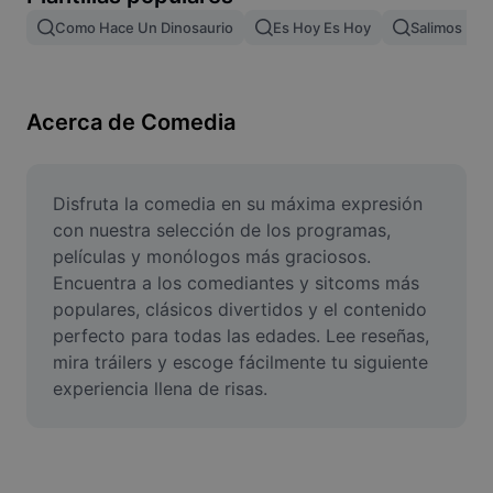
Remove image BG
Como Hace Un Dinosaurio
Es Hoy Es Hoy
Salimos De L
Image merge
Image Enhancer
Acerca de Comedia
Resize Image
Online Photo Editor
Disfruta la comedia en su máxima expresión 
con nuestra selección de los programas, 
Meme Generator
películas y monólogos más graciosos. 
Encuentra a los comediantes y sitcoms más 
AI Text Remover
populares, clásicos divertidos y el contenido 
perfecto para todas las edades. Lee reseñas, 
AI People Remover
mira tráilers y escoge fácilmente tu siguiente 
AI Inpainting
experiencia llena de risas.
Face Cutout