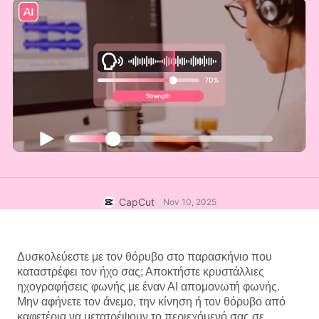
Πρότυπα επιχειρήσεων
Βοήθεια
Μάρκετινγκ
Κέντρο εμπιστοσύνης
Κείμενο και ήχος
Τρόπος ζωής και vlog
Πρότυπα κλάδων
Κέντρο βοήθειας
Αυτόματες λεζάντες
Προσαρμοσμένος σχεδιασμός
Πρότυπα ανασκόπησης
Πρότυπα για λεζάντες
Περισσότερα
Αίθουσα τύπου
Αναγνώριση ομιλίας
Σχετικά με τους Όρους χρήσης υπηρεσίας του CapCut
Κείμενο σε ομιλία
Πόροι
Dreamina Seedance 2.0 Launch
Οδηγοί βήμα προς βήμα
Προσαρμοσμένες φωνές
CapCut
Nov 10, 2025
Τάσεις αγοράς
Βελτίωση φωνής
Κορυφαίες επιλογές
Μείωση θορύβου
Δυσκολεύεστε με τον θόρυβο στο παρασκήνιο που 
Άνοιγμα CapCut
καταστρέφει τον ήχο σας; Αποκτήστε κρυστάλλιες 
Τάσεις και συμβουλές για πρότυπα
ηχογραφήσεις φωνής με έναν 
ΑΙ απομονωτή φωνής
. 
Εικόνα
Μην αφήνετε τον άνεμο, την κίνηση ή τον θόρυβο από 
Περισσότερα
καφετέρια να μετατρέψουν το περιεχόμενό σας σε 