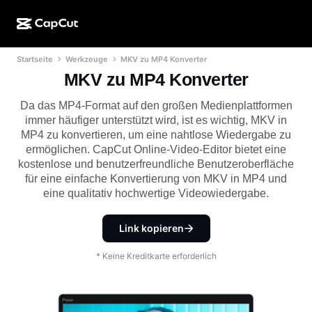
Startseite
Werkzeuge
MKV zu MP4 Konverter
KI-Erstellung
Funktionen
Info
CapCut Desktop
Vorlagen für Social Media
MKV zu MP4 Konverter
KI-Design
KI-Tools
Community
CapCut Online
Feiertagsvorlagen
Da das MP4-Format auf den großen Medienplattformen
immer häufiger unterstützt wird, ist es wichtig, MKV in
Video-Studio
Videoeditor und -generator
CapCut Pad
MP4 zu konvertieren, um eine nahtlose Wiedergabe zu
Mehr
Initiativen
ermöglichen. CapCut Online-Video-Editor bietet eine
KI-Videogenerator
Bildeditor und -generator
CapCut für Mobilgeräte
kostenlose und benutzerfreundliche Benutzeroberfläche
Partner*innen
für eine einfache Konvertierung von MKV in MP4 und
KI-Bildgenerator
Stimmgenerator und -editor
Dreamina AI
eine qualitativ hochwertige Videowiedergabe.
Kalendervorlagen
Pionier-Programm
KI-Bildverbesserung
Mehr
Pippit AI
Geburtstags-/Jubiläumsvorlagen
Link kopieren
Programm für kreative Partner*innen
Dreamina Seedance 2.5
* Keine Kreditkarte erforderlich
CapCut Kreativ-Campus
Anwendungsfälle
Nano Banana Pro
Effektvorlagen
Soziale Netzwerke
Gemini Omni