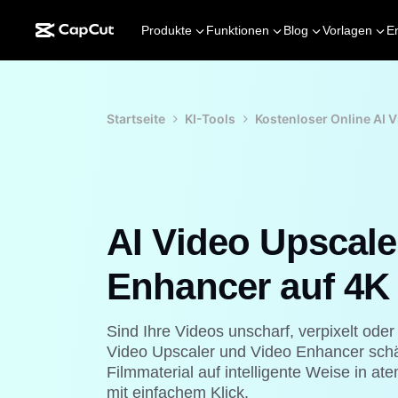
Produkte
Funktionen
Blog
Vorlagen
E
Startseite
KI-Tools
Kostenloser Online AI 
AI Video Upscale
Enhancer auf 4K
Sind Ihre Videos unscharf, verpixelt oder
Video Upscaler und Video Enhancer schär
Filmmaterial auf intelligente Weise in at
mit einfachem Klick.