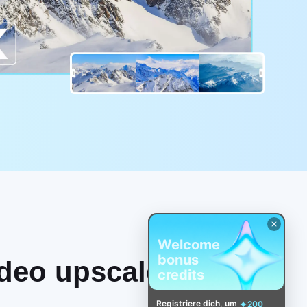
Welcome
bonus
deo upscaler
credits
Registriere dich, um
200