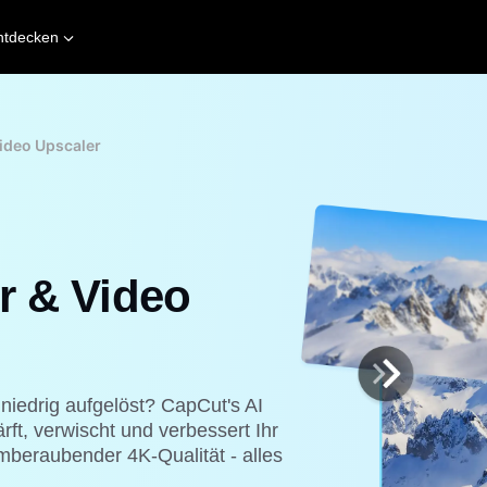
ntdecken
Video Upscaler
r & Video
 niedrig aufgelöst? CapCut's AI
ft, verwischt und verbessert Ihr
emberaubender 4K-Qualität - alles