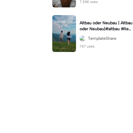
7.24K uses.
Altbau oder Neubau | Altbau
oder Neubau|#altbau #lieb
e #lifestyle
TemplateShare
767 uses.