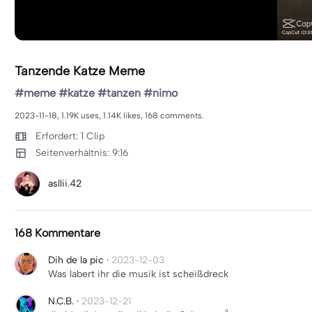
Tanzende Katze Meme
#meme #katze #tanzen #nimo
2023-11-18, 1.19K uses, 1.14K likes, 168 comments.
Erfordert: 1 Clip
Seitenverhältnis: 9:16
asllii.42
168 Kommentare
Dih de la pic
·
2023-12-03
Was labert ihr die musik ist scheißdreck
N.C.B.
·
2023-12-21