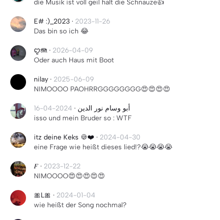
die Musik ist voll geil halt die Schnauze👍
E# :)_2023
·
2023-11-26
Das bin so ich 😂
ꨄ🪼
·
2026-04-09
Oder auch Haus mit Boot
nilay
·
2025-06-09
NIMOOOO PAOHRRGGGGGGGG😍😍😍😍
2024-04-16
·
أبو وسام نور الدين
isso und mein Bruder so : WTF
itz deine Keks 🍪❤️
·
2024-04-30
eine Frage wie heißt dieses lied!?😭😭😭😭
𝐹
·
2023-12-22
NIMOOOO😍😍😍😍😍
🎀L🎀
·
2024-01-04
wie heißt der Song nochmal?