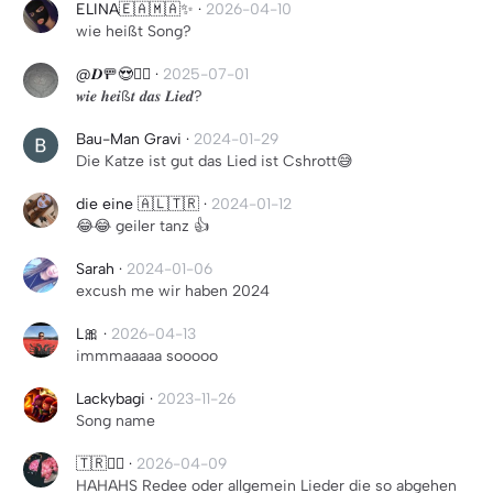
ELINA🇪🇦🇲🇦✨
·
2026-04-10
wie heißt Song?
@𝑫🚥😍✌🏼
·
2025-07-01
𝒘𝒊𝒆 𝒉𝒆𝒊ß𝒕 𝒅𝒂𝒔 𝑳𝒊𝒆𝒅?
Bau-Man Gravi
·
2024-01-29
Die Katze ist gut das Lied ist Cshrott😅
die eine 🇦🇱🇹🇷
·
2024-01-12
😂😂 geiler tanz 👍
Sarah
·
2024-01-06
excush me wir haben 2024
L🎀
·
2026-04-13
immmaaaaa sooooo
Lackybagi
·
2023-11-26
Song name
🇹🇷☝🏼
·
2026-04-09
HAHAHS Redee oder allgemein Lieder die so abgehen