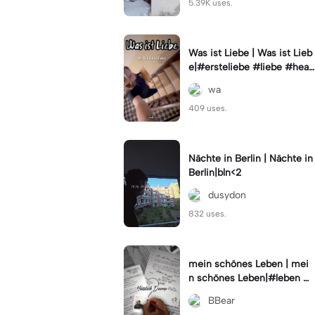
5.39K uses.
Was ist Liebe | Was ist Lieb
e|#ersteliebe #liebe #hear
tbreak #hochzeit
wa
409 uses.
Nächte in Berlin | Nächte in
Berlin|bln<2
dusydon
832 uses.
mein schönes Leben | mei
n schönes Leben|#leben #
selfie #phostat
BBear