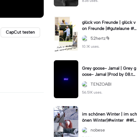
836 uses.
glück von Freunde | glück v
on Freunde |#gutelaune #l
CapCut testen
eben #freundschaft
52hertz🌀
10.1K uses.
Grey goose- Jamal | Grey g
oose- Jamal |Prod by 08.te
nzo
TENZOABI
56.51K uses.
im schönen Winter | im sch
önen Winter|#winter ##le
ben #essen
nobese