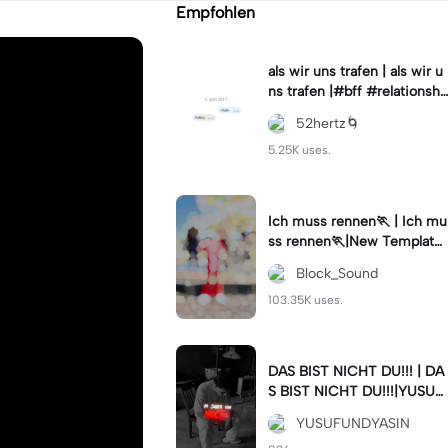
Empfohlen
als wir uns trafen | als wir u
ns trafen |#bff #relationshi
p #fyp #bestie
52hertz🌀
5.25K uses.
Ich muss rennen🏃 | Ich mu
ss rennen🏃|New Template
de hoodblaq
Block_Sound
103.35K uses.
DAS BIST NICHT DU!!! | DA
S BIST NICHT DU!!!|YUSUF
& YASIN - NICHT DU! #fyp
YUSUFUNDYASIN
#viral #deutschrap