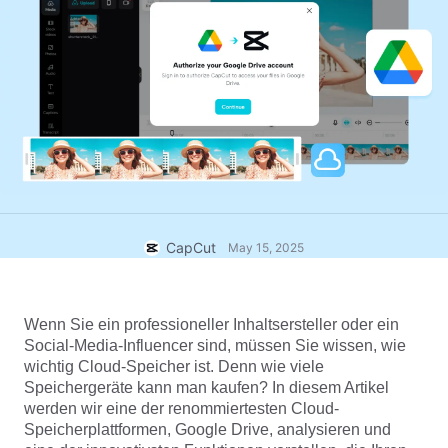
Business-Vorlagen
Hilfe
Marketing
Vertrauenszentrum
Text und Audio
Lifestyle und Vlogs
Branchenvorlagen
Hilfezentrum
Automatische Untertitel
Benutzerdefiniertes Design
Rückblick-Vorlagen
Untertitelvorlagen
Mehr
Newsroom
Spracherkennung
Über die CapCut-Nutzungsbedingungen
Sprachausgabe
Ressourcen
Dreamina Seedance 2.0 Launch
CapCut
May 15, 2025
Anleitungen
Benutzerdefinierte Stimmen
Markttrends
Stimme optimieren
Wenn Sie ein professioneller Inhaltsersteller oder ein 
Social-Media-Influencer sind, müssen Sie wissen, wie 
Top-Auswahl
Rauschen reduzieren
wichtig Cloud-Speicher ist. Denn wie viele 
CapCut öffnen
Speichergeräte kann man kaufen? In diesem Artikel 
Vorlagen für Trends und Tipps
werden wir eine der renommiertesten Cloud-
Bild
Speicherplattformen, Google Drive, analysieren und 
Mehr