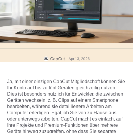
Business-Vorlagen
Hilfe
Marketing
Vertrauenszentrum
Text und Audio
Lifestyle und Vlogs
Branchenvorlagen
Hilfezentrum
Automatische Untertitel
Benutzerdefiniertes Design
Rückblick-Vorlagen
Untertitelvorlagen
Mehr
Newsroom
Spracherkennung
Über die CapCut-Nutzungsbedingungen
CapCut
Apr 13, 2026
Sprachausgabe
Ressourcen
Dreamina Seedance 2.0 Launch
Anleitungen
Benutzerdefinierte Stimmen
Ja, mit einer einzigen CapCut Mitgliedschaft können Sie 
Ihr Konto auf bis zu fünf Geräten gleichzeitig nutzen. 
Markttrends
Stimme optimieren
Dies ist besonders nützlich für Entwickler, die zwischen 
Geräten wechseln, z. B. Clips auf einem Smartphone 
Top-Auswahl
Rauschen reduzieren
bearbeiten, während sie detailliertere Arbeiten am 
Computer erledigen. Egal, ob Sie von zu Hause aus 
CapCut öffnen
Vorlagen für Trends und Tipps
oder unterwegs arbeiten, CapCut macht es einfach, auf 
Bild
Ihre Projekte und Premium-Funktionen über mehrere 
Mehr
Geräte hinweg zuzugreifen, ohne dass Sie separate 