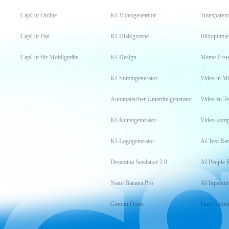
CapCut Online
KI-Videogenerator
Transparent
CapCut Pad
KI-Dialogszene
Bildoptimi
CapCut für Mobilgeräte
KI-Design
Meme-Erste
KI-Stimmgenerator
Video in M
Automatischer Untertitelgenerator
Video zu Te
KI-Kunstgenerator
Video komp
KI-Logogenerator
AI Text Re
Dreamina Seedance 2.0
AI People 
Nano Banana Pro
AI Inpainti
Gemini Omni
Face Cutou