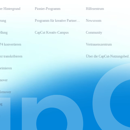
er Hintergrund
Pionier-Programm
Hilfezentrum
erung
Programm für kreative Partner*innen
Newsroom
llung
CapCut Kreativ-Campus
Community
P4 konvertieren
Vertrauenszentrum
xt transkribieren
Über die CapCu
rimieren
mover
Remover
ng
t