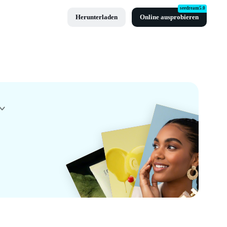
seedream5.0
Herunterladen
Online ausprobieren