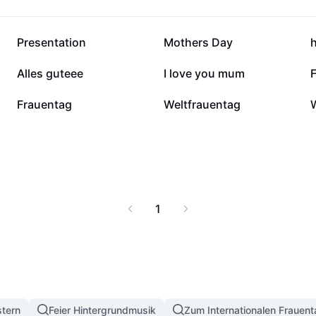
351.160
20.826
Presentation
Mothers Day
2531
1644
Alles guteee
I love you mum
26
10
Frauentag
Weltfrauentag
1
tern
Feier Hintergrundmusik
Zum Internationalen Frauen