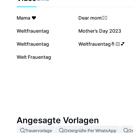
1,1 Mio.
617.627
Mama ❤️
Dear mom❤️‍🔥
4801
4264
Weltfrauentag
Mother’s Day 2023
249
87
Weltfrauentag
Weltfrauentag🤞🏻💕
0
Welt Frauentag
Angesagte Vorlagen
Trauervorlage
Ostergrüße Per WhatsApp
Os