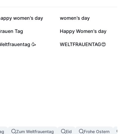
14.765
8930
happy women's day
women's day
817
449
Frauen Tag
Happy Women's day
2
0
Weltfrauentag 🥳
WELTFRAUENTAG😍
tag
Zum Weltfrauentag
Eid
Frohe Ostern
Herz D