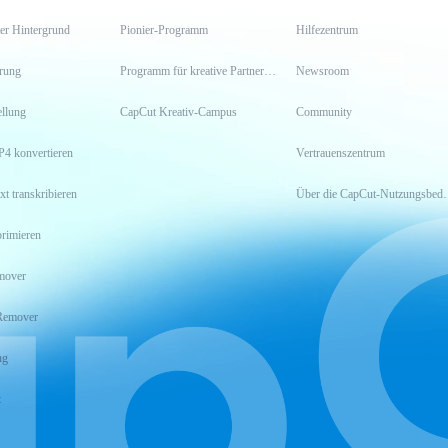
er Hintergrund
Pionier-Programm
Hilfezentrum
erung
Programm für kreative Partner*innen
Newsroom
llung
CapCut Kreativ-Campus
Community
P4 konvertieren
Vertrauenszentrum
xt transkribieren
Über die CapCu
rimieren
mover
Remover
ng
t