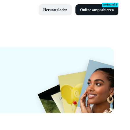
seedream5.0
Herunterladen
Online ausprobieren