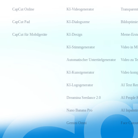
CapCut Online
KI-Videogenerator
Transparent
CapCut Pad
KI-Dialogszene
Bildoptimi
CapCut für Mobilgeräte
KI-Design
Meme-Erste
KI-Stimmgenerator
Video in M
Automatischer Untertitelgenerator
Video zu Te
KI-Kunstgenerator
Video komp
KI-Logogenerator
AI Text Re
Dreamina Seedance 2.0
AI People 
Nano Banana Pro
AI Inpainti
Gemini Omni
Face Cutou