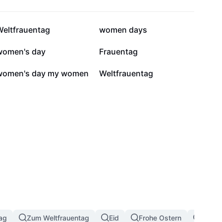
4801
4051
Weltfrauentag
women days
1221
1150
women's day
Frauentag
316
249
women's day my women
Weltfrauentag
tag
Zum Weltfrauentag
Eid
Frohe Ostern
Herz D