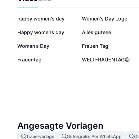
14.765
10.100
happy women's day
Women's Day Logo
3481
2531
Happy womens day
Alles guteee
966
817
Woman’s Day
Frauen Tag
12
0
Frauentag
WELTFRAUENTAG😍
Angesagte Vorlagen
Trauervorlage
Ostergrüße Per WhatsApp
Os