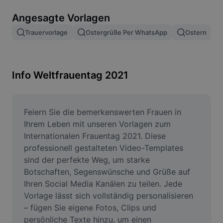
Bildhintergrund entfernen
Angesagte Vorlagen
Bilder zusammenfügen
Trauervorlage
Ostergrüße Per WhatsApp
Ostern
Bildoptimierung
Bildgröße ändern
Info Weltfrauentag 2021
Online-Fotoeditor
Meme-Generator
Feiern Sie die bemerkenswerten Frauen in 
Ihrem Leben mit unseren Vorlagen zum 
AI Text Remover
Internationalen Frauentag 2021. Diese 
professionell gestalteten Video-Templates 
AI People Remover
sind der perfekte Weg, um starke 
Botschaften, Segenswünsche und Grüße auf 
AI Inpainting
Ihren Social Media Kanälen zu teilen. Jede 
Face Cutout
Vorlage lässt sich vollständig personalisieren 
– fügen Sie eigene Fotos, Clips und 
persönliche Texte hinzu, um einen 