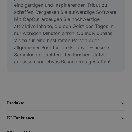
Video
einzigartigen und inspirierenden Tribut zu 
schaffen. Vergessen Sie aufwendige Software: 
Videohintergrund entfernen
Mit CapCut erzeugen Sie hochwertige, 
attraktive Inhalte, die den Geist des Tages in 
Qualität verbessern
nur wenigen Minuten ehren. Ob individuelles 
Video für eine bestimmte Person oder 
Videoeditor
allgemeiner Post für Ihre Follower – unsere 
Video zuschneiden
Sammlung erleichtert den Einstieg. Jetzt 
anpassen und etwas Besonderes gestalten!
Untertitel zu Videos hinzufügen
Videokonverter
Produkte
KI-Funktionen