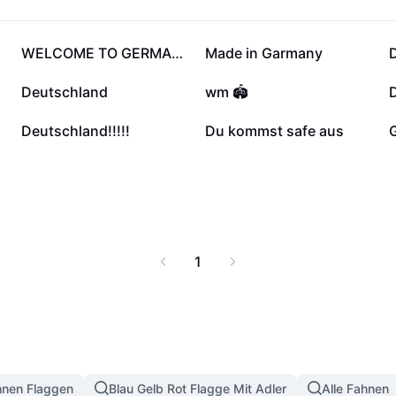
3615
2981
WELCOME TO GERMANY
Made in Garmany
892
717
Deutschland
wm 🏟️
175
66
Deutschland!!!!!
Du kommst safe aus
1
hnen Flaggen
Blau Gelb Rot Flagge Mit Adler
Alle Fahnen