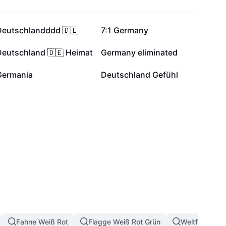
2814
2152
Deutschlandddd 🇩🇪
7:1 Germany
656
593
Deutschland 🇩🇪 Heimat
Germany eliminated
51
40
Germania
Deutschland Gefühl
Fahne Weiß Rot
Flagge Weiß Rot Grün
Weltflagge