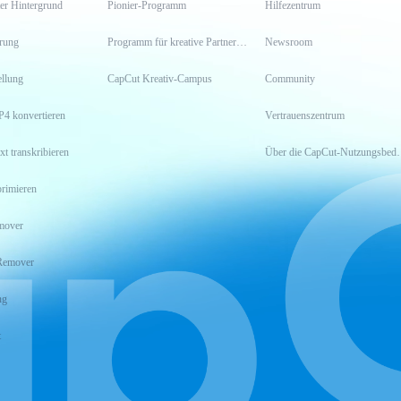
er Hintergrund
Pionier-Programm
Hilfezentrum
erung
Programm für kreative Partner*innen
Newsroom
llung
CapCut Kreativ-Campus
Community
P4 konvertieren
Vertrauenszentrum
xt transkribieren
Über die CapCu
rimieren
mover
Remover
ng
t