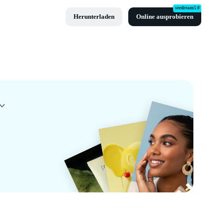
seedream5.0
Herunterladen
Online ausprobieren