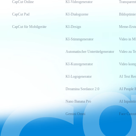
CapCut Online
KI-Videogenerator
Transparent
CapCut Pad
KI-Dialogszene
Bildoptimi
CapCut für Mobilgeräte
KI-Design
Meme-Erste
KI-Stimmgenerator
Video in M
Automatischer Untertitelgenerator
Video zu Te
KI-Kunstgenerator
Video komp
KI-Logogenerator
AI Text Re
Dreamina Seedance 2.0
AI People 
Nano Banana Pro
AI Inpainti
Gemini Omni
Face Cutou