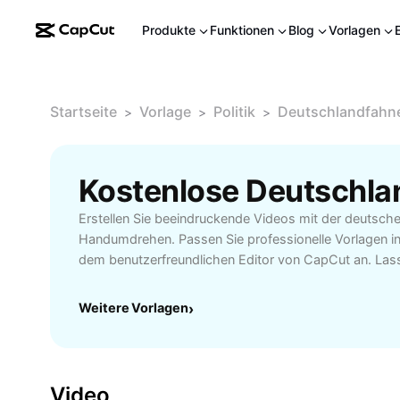
Produkte
Funktionen
Blog
Vorlagen
Startseite
Vorlage
Politik
Deutschlandfahn
>
>
>
Erstellen Sie beeindruckende Videos mit der deutsch
Handumdrehen. Passen Sie professionelle Vorlagen i
dem benutzerfreundlichen Editor von CapCut an. Lasse
heute hervorstechen!
Weitere Vorlagen
›
Video