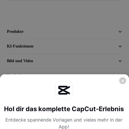
Video
Videohintergrund entfernen
Qualität verbessern
Produkte
Videoeditor
KI-Funktionen
Video zuschneiden
Bild und Video
Untertitel zu Videos hinzufügen
Entdecken
Videokonverter
Unternehmen
Hol dir das komplette CapCut-Erlebnis
Entdecke spannende Vorlagen und vieles mehr in der
App!