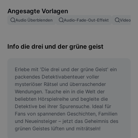
Bildhintergrund entfernen
Angesagte Vorlagen
Bilder zusammenfügen
Audio Überblenden
Audio-Fade-Out-Effekt
Video Ei
Bildoptimierung
Bildgröße ändern
Info die drei und der grüne geist
Online-Fotoeditor
Meme-Generator
Erlebe mit 'Die drei und der grüne Geist' ein 
packendes Detektivabenteuer voller 
AI Text Remover
mysteriöser Rätsel und überraschender 
Wendungen. Tauche ein in die Welt der 
AI People Remover
beliebten Hörspielreihe und begleite die 
Detektive bei ihrer Spurensuche. Ideal für 
AI Inpainting
Fans von spannenden Geschichten, Familien 
Face Cutout
und Neueinsteiger – jetzt das Geheimnis des 
grünen Geistes lüften und miträtseln!