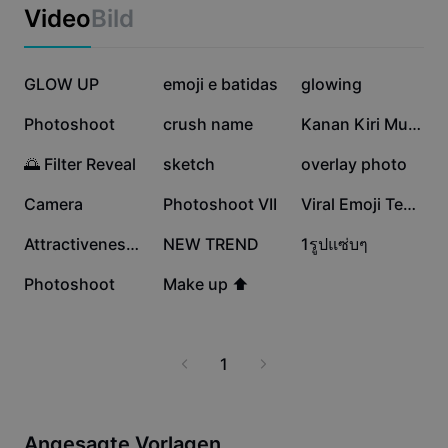
Business-Vorlagen
enjoy seamless photo transformation, customizable
Video
Bild
Marketing
styles, and one-click sharing. Experience a smarter way
Vertrauenszentrum
to edit your photos on PC with the trusted capabilities
Text und Audio
Lifestyle und Vlogs
of CapCut - AI Tools.
650.275
474.694
370.170
Branchenvorlagen
GLOW UP
Hilfezentrum
emoji e batidas
glowing
Automatische Untertitel
Benutzerdefiniertes Design
287.161
228.727
121.427
Photoshoot
crush name
Kanan Kiri Muter
Rückblick-Vorlagen
Untertitelvorlagen
Mehr
Newsroom
98.566
32.760
29.651
🌅 Filter Reveal
sketch
overlay photo
Spracherkennung
Über die CapCut-Nutzungsbedingungen
23.374
10.805
9560
Camera
Photoshoot VII
Viral Emoji Template
Sprachausgabe
Ressourcen
Dreamina Seedance 2.0 Launch
8331
4525
3966
AttractivenessLevel
NEW TREND
1รูปแซ่บๆ
Anleitungen
Benutzerdefinierte Stimmen
2559
45
Photoshoot
Make up ⬆️
Markttrends
Stimme optimieren
Top-Auswahl
Rauschen reduzieren
1
Vorlagen für Trends und Tipps
Bild
Mehr
Angesagte Vorlagen