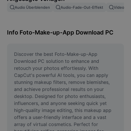
Bildhintergrund entfernen
Audio Überblenden
Audio-Fade-Out-Effekt
Video Ei
Bilder zusammenfügen
Bildoptimierung
Info Foto-Make-up-App Download PC
Bildgröße ändern
Online-Fotoeditor
Discover the best Foto-Make-up-App 
Download PC solution to enhance and 
Meme-Generator
retouch your photos effortlessly. With 
CapCut's powerful AI tools, you can apply 
AI Text Remover
stunning makeup filters, remove blemishes, 
and achieve professional results on your 
AI People Remover
desktop. Designed for photo enthusiasts, 
AI Inpainting
influencers, and anyone seeking quick yet 
high-quality image editing, this makeup app 
Face Cutout
offers a user-friendly interface and a vast 
array of virtual cosmetics. Perfect for 