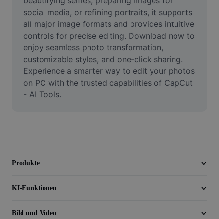
beautifying selfies, preparing images for 
Video
social media, or refining portraits, it supports 
all major image formats and provides intuitive 
Videohintergrund entfernen
controls for precise editing. Download now to 
enjoy seamless photo transformation, 
Qualität verbessern
customizable styles, and one-click sharing. 
Videoeditor
Experience a smarter way to edit your photos 
on PC with the trusted capabilities of CapCut 
Video zuschneiden
- AI Tools.
Untertitel zu Videos hinzufügen
Videokonverter
Produkte
KI-Funktionen
Bild und Video