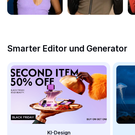
Bildhintergrund entfernen
Bilder zusammenfügen
Bildoptimierung
Bildgröße ändern
Smarter Editor und Generator
Online-Fotoeditor
Meme-Generator
AI Text Remover
AI People Remover
AI Inpainting
Face Cutout
KI-Design