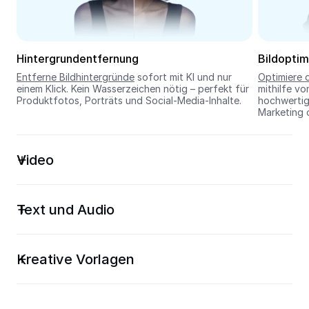
Seedream 5.0
Hintergrundentfernung
Bildoptim
Entferne Bildhintergründe
 sofort mit KI und nur 
Optimiere 
einem Klick. Kein Wasserzeichen nötig – perfekt für 
mithilfe vo
Produktfotos, Porträts und Social-Media-Inhalte.
hochwertige
Marketing 
Video
Text und Audio
Kreative Vorlagen