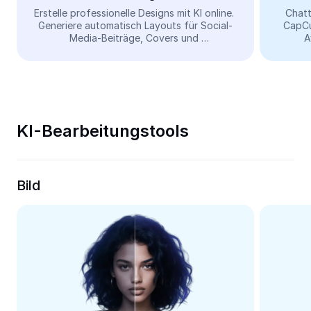
Video
Erstelle professionelle Designs mit KI online. 
Chatt
Generiere automatisch Layouts für Social-
CapCut
Videohintergrund entfernen
Media-Beiträge, Covers und 
A
Marketingmaterialien – einfach und 
kostenlos.
Qualität verbessern
Videoeditor
Video zuschneiden
KI-Bearbeitungstools
Untertitel zu Videos hinzufügen
Videokonverter
Bild