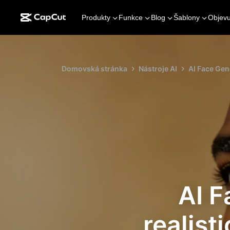
Produkty
Funkce
Blog
Šablony
Objevu
Domovská stránka
Nástroje AI
AI Face Gene
AI F
realisti