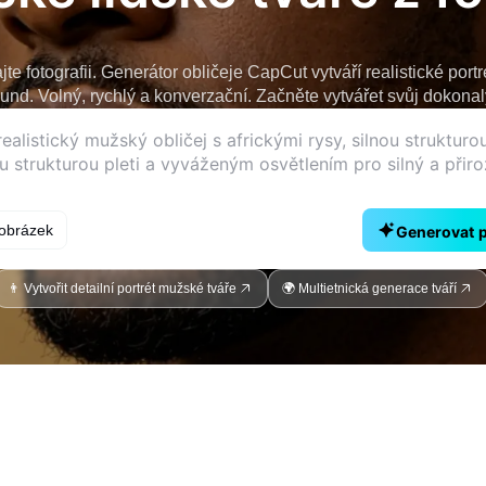
te fotografii. Generátor obličeje CapCut vytváří realistické portr
nd. Volný, rychlý a konverzační. Začněte vytvářet svůj dokonalý
obrázek
Generovat 
👨 Vytvořit detailní portrét mužské tváře
🌍 Multietnická generace tváří