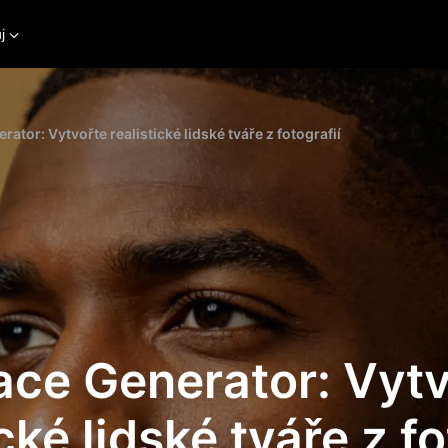
j
rator: Vytvořte realistické lidské tváře z fotografií
ace Generator: Vyt
cké lidské tváře z fo