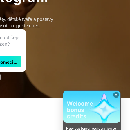
éty, dětské tváře a postavy
 obličej ještě dnes.
pomocí CapCut
Welcome
bonus
credits
New customer registration to