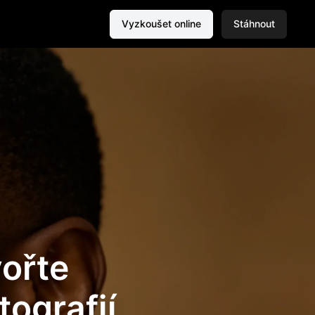
Vyzkoušet online
Stáhnout
vořte
tografií