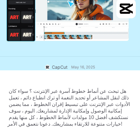
Business templates
المساعدة
التسويق
مركز الثقة
النص والصوت
نمط الحياة ومدونات الفيديو
Industry templates
مركز المساعدة
الشرح التلقائي
تصميم مخصص
Recap templates
قوالب الشروحات
المزيد
غرفة الأخبار
التعرف على الصوت
نبذة عن شروط الخدمة لدى CapCut
CapCut
May 16, 2025
تحويل النص إلى كلام
الموارد
Dreamina Seedance 2.0 Launch
أدلة الاستخدام
تخصيص أصوات
هل تبحث عن أنماط خطوط آسرة عبر الإنترنت ؟ سواء كان 
اتجاهات السوق
تحسين الصوت
ذلك لنقل المشاعر أو تحديد النغمة أو ترك انطباع دائم ، تعمل 
الأدوات عبر الإنترنت على تبسيط إقران الخطوط ، مما يضمن 
أفضل الخيارات
تقليل التشويش
إمكانية الوصول وإمكانية الإدارة لمشاريعك. اليوم ، سوف 
نستكشف أفضل 10 مولدات لأنماط الخطوط ، كل منها يقدم 
افتح CapCut
القوالب الرائجة والنصائح
خيارات متنوعة للارتقاء بمشاريعك. دعونا نتعمق في الأمر!
الصورة
المزيد