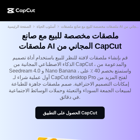
ملصقات مخصصة للبيع مع صانع ملصقات AI المجاني من CapCut
أسلوب الحياة
الصفحة الرئيسية
الإبداع المدعوم بالذكاء الاصطناعي
الميزات
نبذة عنا
إصدار CapCut للكمبيوتر
Social media templates
ملصقات مخصصة للبيع مع صانع
تصميم مدعوم بالذكاء الاصطناعي
أدوات مدعومة بالذكاء الاصطناعي
المجتمع
ملصقات AI المجاني من CapCut
إصدار CapCut على الويب
Holiday templates
استوديو الفيديوهات
أداة إنشاء الفيديوهات وتعديلها
قم بإنشاء ملصقات لافتة للنظر للبيع باستخدام أداة تصميم
CapCut Pad
المزيد
الذكاء الاصطناعي المجانية من CapCut ، والمدعومة من
المبادرات
أداة إنشاء الفيديو المدعوم بالذكاء الاصطناعي
أداة إنشاء الصور وتعديلها
Seedream 4.0 و Nano Banana ، واستمتع بخصم 40 ٪ على
إصدار CapCut للهواتف المحمولة
أول عملية شراء لـ CapCut desktop Pro لفتح المزيد من
التابعون
أداة إنشاء الصور المدعومة بالذكاء الاصطناعي
أداة إنشاء الأصوات وتعديلها
إمكانات التصميم الاحترافية. صمم ملصقات جاهزة للطباعة
Dreamina المدعوم بالذكاء الاصطناعي
Calendar templates
لمبيعات الجمعة السوداء والتعبئة وحملات الوسائط الاجتماعية
برنامج الرواد
AI Image Enhancer
في دقائق.
المزيد
الذكاء الاصطناعي من Pippit
Anniversary templates
برنامج الشريك المبدع
Dreamina Seedance 2.5
الحصول على التطبيق CapCut
الجامعة الإبداعية من CapCut
حالات الاستخدام
Nano Banana Pro
Effects templates
وسائل التواصل الاجتماعي
Gemini Omni