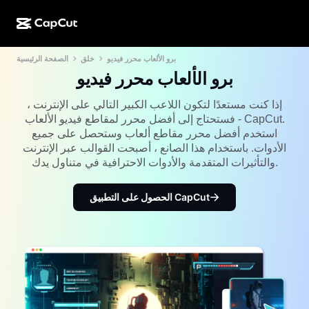
برو الألعاب محرر فيديو
خلق
الصفحة الرئيسية
الإبداع المدعوم بالذكاء الاصطناعي
الميزات
نبذة عنا
إصدار CapCut للكمبيوتر
Social media templates
برو الألعاب محرر فيديو
تصميم مدعوم بالذكاء الاصطناعي
أدوات مدعومة بالذكاء الاصطناعي
المجتمع
إصدار CapCut على الويب
Holiday templates
إذا كنت مستعدًا لتكون اللاعب الكبير التالي على الإنترنت ،
فستحتاج إلى أفضل محرر لمقاطع فيديو الألعاب - CapCut.
استوديو الفيديوهات
أداة إنشاء الفيديوهات وتعديلها
CapCut Pad
استخدم أفضل محرر مقاطع ألعاب وستحصل على جميع
المزيد
المبادرات
الأدوات. باستخدام هذا الصانع ، أصبحت القوالب عبر الإنترنت
أداة إنشاء الفيديو المدعوم بالذكاء الاصطناعي
أداة إنشاء الصور وتعديلها
إصدار CapCut للهواتف المحمولة
والتأثيرات المتقدمة والأدوات الاحترافية في متناول يدك.
التابعون
أداة إنشاء الصور المدعومة بالذكاء الاصطناعي
أداة إنشاء الأصوات وتعديلها
Dreamina المدعوم بالذكاء الاصطناعي
Calendar templates
الحصول على التطبيق CapCut
برنامج الرواد
AI Image Enhancer
المزيد
الذكاء الاصطناعي من Pippit
Anniversary templates
برنامج الشريك المبدع
Dreamina Seedance 2.5
الجامعة الإبداعية من CapCut
حالات الاستخدام
Nano Banana Pro
Effects templates
وسائل التواصل الاجتماعي
Gemini Omni