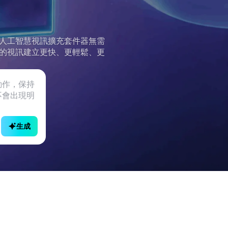
人工智慧視訊擴充套件器無需
的視訊建立更快、更輕鬆、更
生成