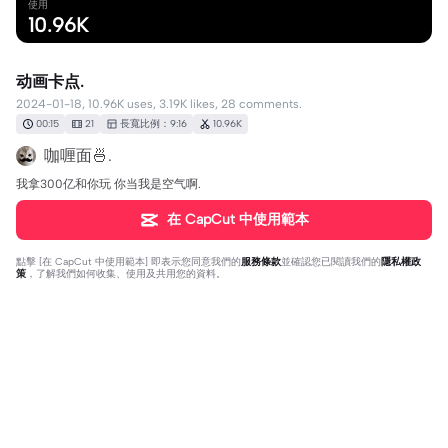
使用
10.96K
动画卡点.
2024-01-18, 10.96K uses, 3.19K likes, 28 comments.
00:15
21
長寬比例：9:16
10.96K
咖喱面🍜.
我拿300亿和你玩 你当我是空气啊.
在 CapCut 中使用範本
點擊 [
在 CapCut 中使用範本
] 即表示您同意我們的
服務條款
並確認您已閱讀我們的
隱私權政
策
，了解我們如何收集、使用及共用您的資料。
28 則評論
毕业就见不到你了
·
2024-01-20
求出 挡道电视真的看不到🥺
y
·
2024-01-18