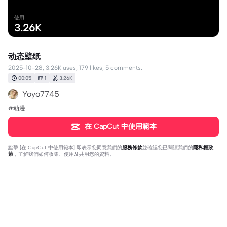
使用
3.26K
动态壁纸
2025-10-28, 3.26K uses, 179 likes, 5 comments.
00:05
1
3.26K
Yoyo7745
#动漫
在 CapCut 中使用範本
點擊 [
在 CapCut 中使用範本
] 即表示您同意我們的
服務條款
並確認您已閱讀我們的
隱私權政
策
，了解我們如何收集、使用及共用您的資料。
5 則評論
user2825551816629
·
2025-11-08
🥰🥰