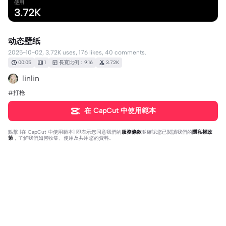
使用
3.72K
动态壁纸
2025-10-02, 3.72K uses, 176 likes, 40 comments.
00:05
1
長寬比例：9:16
3.72K
linlin
#打枪
在 CapCut 中使用範本
點擊 [
在 CapCut 中使用範本
] 即表示您同意我們的
服務條款
並確認您已閱讀我們的
隱私權政
策
，了解我們如何收集、使用及共用您的資料。
40 則評論
I am steve
·
2025-10-03
Ts is worst one I’ve seen 🙏😭
Touch kimeng SR
·
2025-10-04