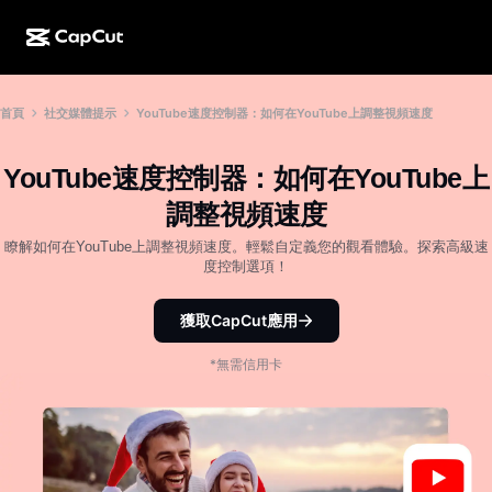
AI 創作
功能
關於
首頁
社交媒體提示
YouTube速度控制器：如何在YouTube上調整視頻速度
CapCut 桌面版
社群媒體範本
AI 設計
AI 工具
社群
CapCut 線上版
節日範本
YouTube速度控制器：如何在YouTube上
影片工作室
影片編輯器與生成器
CapCut Pad
調整視頻速度
更多
倡議計劃
AI 影片生成器
影像編輯器與生成器
瞭解如何在YouTube上調整視頻速度。輕鬆自定義您的觀看體驗。探索高級速
CapCut 行動版
度控制選項！
聯盟夥伴
AI 影像生成器
語音生成器與編輯器
Dreamina AI
行事曆範本
獲取CapCut應用
先鋒計劃
AI 影像增強
更多
Pippit AI
週年紀念範本
*無需信用卡
創意合作夥伴計劃
Dreamina Seedance 2.5
CapCut 創意校園
使用案例
Nano Banana Pro
特效範本
社群媒體
Gemini Omni