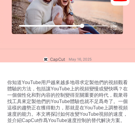
商業範本
說明
行銷
信任中心
文字與音訊
生活風格與 Vlog
產業範本
說明中心
自動字幕
自訂設計
回顧範本
字幕範本
更多
新聞專區
語音辨識
關於 CapCut 服務條款
CapCut
May 16, 2025
文字轉語音
資源
Dreamina Seedance 2.0 Launch
操作指南
自訂語音
你知道YouTube用戶越來越多地尋求定製他們的視頻觀看
體驗的方法，包括讓YouTube上的視頻變慢或變快嗎？在
市場趨勢
增強語音
一個個性化和對內容的控制變得至關重要的時代，觀衆尋
找工具來定製他們的YouTube體驗也就不足爲奇了。一個
精選推薦
降低雜訊
這樣的趨勢正在獲得動力，那就是在YouTube上調整視頻
速度的能力。本文將探討如何改變YouTube視頻的速度，
開啟 CapCut
範本趨勢與秘訣
並介紹CapCut作爲YouTube速度控制的替代解決方案。
影像
更多