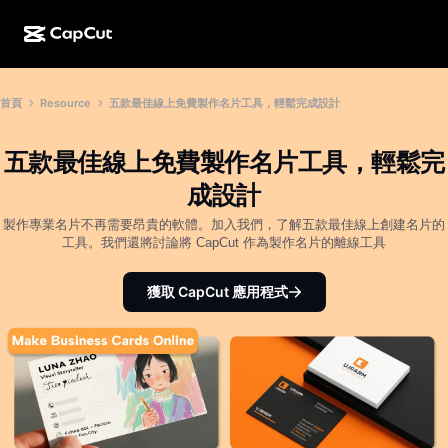
AI 創作
功能
關於
首頁
Resource
五款最佳線上免費製作名片工具，輕鬆完成設計
CapCut 桌面版
社群媒體範本
AI 設計
AI 工具
社群
CapCut 線上版
節日範本
五款最佳線上免費製作名片工具，輕鬆完
影片工作室
影片編輯器與生成器
CapCut Pad
成設計
更多
倡議計劃
AI 影片生成器
影像編輯器與生成器
製作專業名片不再需要昂貴的軟體。加入我們，了解五款最佳線上創建名片的
CapCut 行動版
工具。我們還將討論將 CapCut 作為製作名片的離線工具
聯盟夥伴
AI 影像生成器
語音生成器與編輯器
Dreamina AI
行事曆範本
獲取 CapCut 應用程式
先鋒計劃
AI 影像增強
更多
Pippit AI
週年紀念範本
創意合作夥伴計劃
Dreamina Seedance 2.5
CapCut 創意校園
使用案例
Nano Banana Pro
特效範本
社群媒體
Gemini Omni