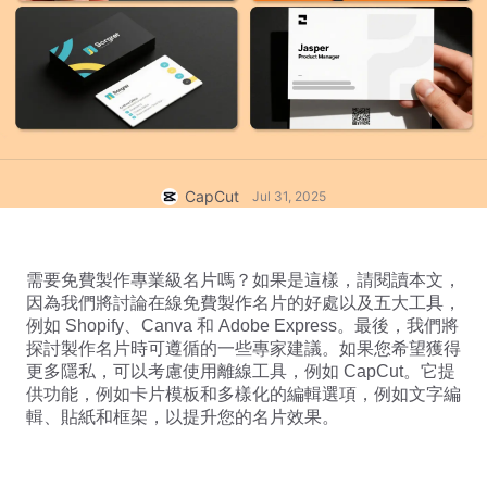
商業範本
說明
行銷
信任中心
文字與音訊
生活風格與 Vlog
產業範本
說明中心
自動字幕
自訂設計
回顧範本
字幕範本
更多
新聞專區
語音辨識
CapCut
Jul 31, 2025
關於 CapCut 服務條款
文字轉語音
資源
Dreamina Seedance 2.0 Launch
需要免費製作專業級名片嗎？如果是這樣，請閱讀本文，
操作指南
自訂語音
因為我們將討論在線免費製作名片的好處以及五大工具，
例如 Shopify、Canva 和 Adobe Express。最後，我們將
市場趨勢
增強語音
探討製作名片時可遵循的一些專家建議。如果您希望獲得
更多隱私，可以考慮使用離線工具，例如 CapCut。它提
精選推薦
降低雜訊
供功能，例如卡片模板和多樣化的編輯選項，例如文字編
開啟 CapCut
輯、貼紙和框架，以提升您的名片效果。
範本趨勢與秘訣
影像
更多