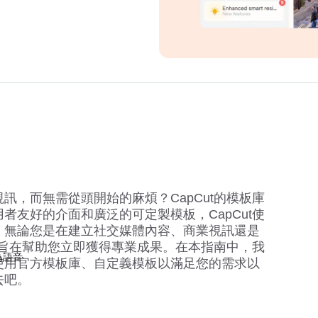
訊，而無需從頭開始的麻煩？CapCut的模板庫
者友好的介面和廣泛的可定製模板，CapCut使
。無論您是在建立社交媒體內容、商業視訊還是
板都旨在幫助您立即獲得專業成果。在本指南中，我
為語音
使用官方模板庫、自定義模板以滿足您的需求以
去吧。