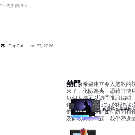
*不需要信用卡
CapCut
Jan 27, 2026
熱門
您是否希望建立令人驚歎的視
來了，化險為夷！憑藉其使用
每個人都可以訪問視訊編輯
創意專案，CapCut的模
免費將文字轉換
們將引導您瞭解如何訪問和
及解決常見問題。我們潛進