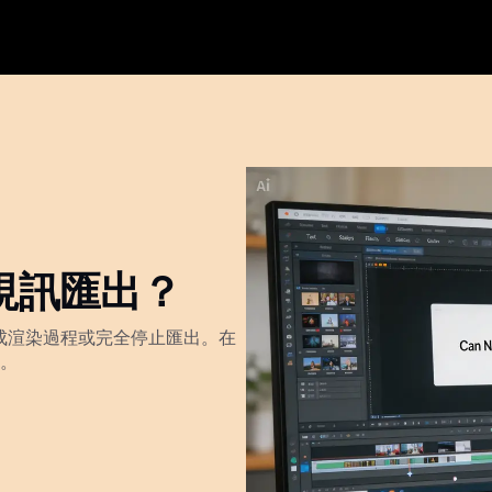
止視訊匯出？
完成渲染過程或完全停止匯出。在
。