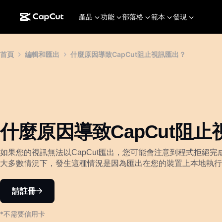
產品
功能
部落格
範本
發現
首頁
編輯和匯出
什麼原因導致CapCut阻止視訊匯出？
什麼原因導致CapCut阻
如果您的視訊無法以CapCut匯出，您可能會注意到程式拒絕
大多數情況下，發生這種情況是因為匯出在您的裝置上本地執行
請註冊
*不需要信用卡