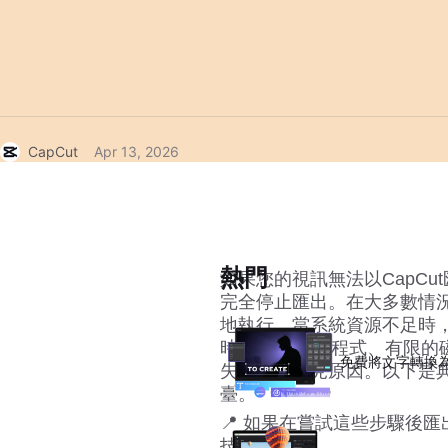
CapCut
Apr 13, 2026
熱門
如果您的視訊無法以CapC
完全停止匯出。在大多數情
地執行。當系統資源不足時
時的GPU驅動程式、有限
免費將文字轉換
失敗的最常見原因。以下是
臺。
📍 如果在嘗試這些步驟後
技術援助。