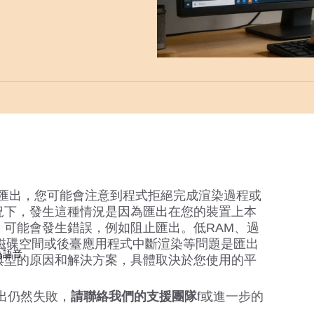
ut匯出，您可能會注意到程式拒絕完成渲染過程或
況下，發生這種情況是因為匯出在您的裝置上本
，可能會發生錯誤，例如阻止匯出。低RAM、過
的磁碟空間或後臺應用程式中斷渲染等問題是匯出
為語音
典型的原因和解決方案，具體取決於您使用的平
匯出仍然失敗，
請聯絡我們的支援團
隊
f或進一步的