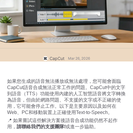
商業範本
說明
行銷
信任中心
文字與音訊
生活風格與 Vlog
產業範本
說明中心
自動字幕
自訂設計
回顧範本
字幕範本
更多
新聞專區
語音辨識
關於 CapCut 服務條款
CapCut
Mar 26, 2026
文字轉語音
資源
Dreamina Seedance 2.0 Launch
操作指南
自訂語音
如果您生成的語音無法播放或無法處理，您可能會面臨
CapCut語音合成無法正常工作的問題。CapCut中的文字
市場趨勢
增強語音
到語音（TTS）功能使用內建的人工智慧語音將文字轉換
為語音，但由於網路問題、不支援的文字或不正確的使
精選推薦
降低雜訊
用，它可能會停止工作。以下是主要原因以及如何在
Web、PC和移動裝置上正確使用Text-to-Speech。
開啟 CapCut
範本趨勢與秘訣
📍 如果嘗試這些解決方案後語音合成功能仍然不起作
影像
用，
請聯絡我們的支援團
隊
f或進一步協助。
更多