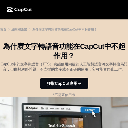
AI 創作
功能
關於
首頁
編輯和匯出
為什麼文字轉語音功能在CapCut中不起作用？
CapCut 桌面版
社群媒體範本
AI 設計
AI 工具
社群
CapCut 線上版
節日範本
為什麼文字轉語音功能在CapCut中不起
影片工作室
影片編輯器與生成器
CapCut Pad
作用？
更多
倡議計劃
AI 影片生成器
影像編輯器與生成器
CapCut中的文字到語音（TTS）功能使用內建的人工智慧語音將文字轉換為語
CapCut 行動版
音，但由於網路問題、不支援的文字或不正確的使用，它可能會停止工作。
聯盟夥伴
AI 影像生成器
語音生成器與編輯器
Dreamina AI
行事曆範本
獲取CapCut應用
先鋒計劃
AI 影像增強
更多
Pippit AI
週年紀念範本
*不需要信用卡
創意合作夥伴計劃
Dreamina Seedance 2.5
CapCut 創意校園
使用案例
Nano Banana Pro
特效範本
社群媒體
Gemini Omni