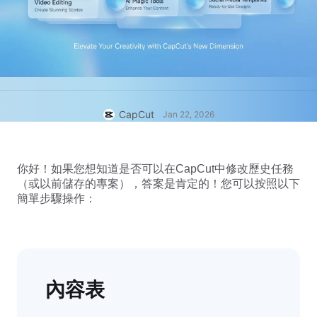
商業範本
說明
行銷
信任中心
文字與音訊
生活風格與 Vlog
產業範本
說明中心
自動字幕
自訂設計
回顧範本
字幕範本
更多
新聞專區
CapCut
Jan 22, 2026
語音辨識
關於 CapCut 服務條款
文字轉語音
資源
Dreamina Seedance 2.0 Launch
你好！如果您想知道是否可以在CapCut中修改歷史任務
（或以前儲存的專案），答案是肯定的！您可以按照以下
操作指南
自訂語音
簡單步驟操作：
市場趨勢
增強語音
精選推薦
降低雜訊
開啟 CapCut
範本趨勢與秘訣
內容表
影像
更多