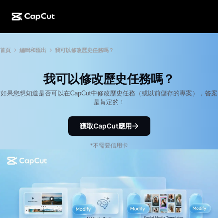
AI 創作
功能
關於
首頁
編輯和匯出
我可以修改歷史任務嗎？
CapCut 桌面版
社群媒體範本
AI 設計
AI 工具
社群
CapCut 線上版
節日範本
我可以修改歷史任務嗎？
影片工作室
影片編輯器與生成器
CapCut Pad
如果您想知道是否可以在CapCut中修改歷史任務（或以前儲存的專案），答案
更多
倡議計劃
是肯定的！
AI 影片生成器
影像編輯器與生成器
CapCut 行動版
聯盟夥伴
獲取CapCut應用
AI 影像生成器
語音生成器與編輯器
Dreamina AI
行事曆範本
先鋒計劃
*不需要信用卡
AI 影像增強
更多
Pippit AI
週年紀念範本
創意合作夥伴計劃
Dreamina Seedance 2.5
CapCut 創意校園
使用案例
Nano Banana Pro
特效範本
社群媒體
Gemini Omni