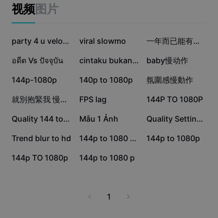
Business templates
视频
图片
Marketing
Trust Center
Text & Audio
Lifestyle & Vlogs
15.6萬
13萬
7.3萬
Industry templates
Help Center
party 4 u velocity
viral slowmo
一年而已能有什么变化
Auto captions
Custom design
1.9萬
6283
5046
อดีต Vs ปัจจุบัน
cintaku bukan di
baby慢动作
Recap templates
Caption templates
More
Newsroom
3683
3342
1332
144p-1080p
140p to 1080p
氛圍感慢動作
Speech recognition
About CapCut's Terms of Service
887
615
288
就別抱緊我 慢動作兩張
FPS lag
144P TO 1080P
Text to speech
Resources
Dreamina Seedance 2.0 Launch
143
54
19
Quality 144 to 1080
Mẫu 1 Ảnh
Quality Setting tren
How-to guides
Custom voices
3
1
0
Trend blur to hd
144p to 1080 quality
144p to 1080p
Market Trends
Enhance voice
0
0
144p TO 1080p
144p to 1080 p
Top Picks
Reduce noise
Template trends & tips
1
Image
More