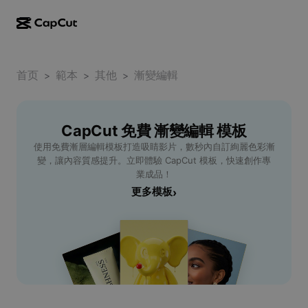
AI creation
Features
About
CapCut Desktop
首页
Social media templates
範本
其他
漸變編輯
>
>
>
AI Design
AI tools
Community
CapCut Online
Holiday templates
Video Studio
Video editor & generator
CapCut 免費 漸變編輯 模板
CapCut Pad
More
Initiatives
使用免費漸層編輯模板打造吸睛影片，數秒內自訂絢麗色彩漸
AI video generator
Image editor & generator
CapCut Mobile
變，讓內容質感提升。立即體驗 CapCut 模板，快速創作專
Affiliates
業成品！
AI image generator
Voice generator & editor
Dreamina AI
更多模板
›
Calendar templates
Pioneer Program
AI image enhancer
More
Pippit AI
Anniversary templates
Creative Partner Program
Dreamina Seedance 2.5
CapCut Creative Campus
Use cases
Nano Banana Pro
Effects templates
Social media
Gemini Omni
Help