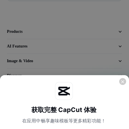
Video
Remove video BG
Enhance quality
Products
Video Editor
AI Features
Trim Video
Image & Video
Add Subtitles To Video
Discover
Video Converter
Company
获取完整 CapCut 体验
在应用中畅享趣味模板等更多精彩功能！