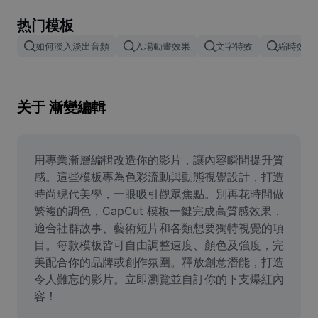
Remove image BG
热门模板
Image merge
如何淡入淡出音頻
入場動畫效果
文字特效
縮時效果
Image Enhancer
Resize Image
关于 漸變編輯
Online Photo Editor
Meme Generator
用專業漸層編輯改造你的影片，讓內容瞬間提升質
感。這些模板專為色彩流動與動態視覺設計，打造
AI Text Remover
時尚現代美學，一眼吸引觀眾焦點。別再花時間做
繁複的調色，CapCut 模板一鍵完成高質感效果，
AI People Remover
適合社群故事、藝術短片和各類想要獨特視覺的項
目。每款模板皆可自由調整速度、顏色及強度，完
AI Inpainting
美配合你的品牌或創作氛圍。釋放創意潛能，打造
Face Cutout
令人難忘的影片。立即瀏覽並自訂你的下支爆紅內
容！