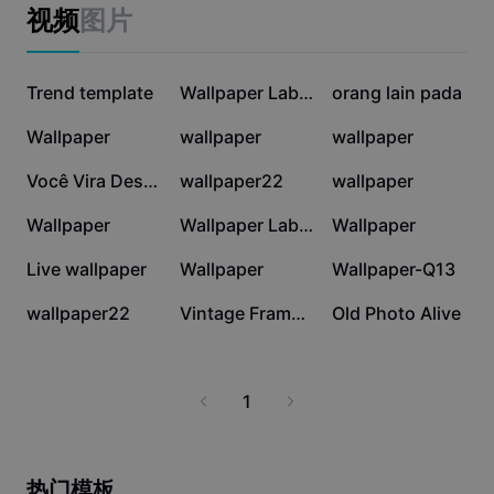
Business templates
视频
图片
Marketing
Trust Center
Text & Audio
Lifestyle & Vlogs
636.8K
272.2K
111.4K
Industry templates
Trend template
Help Center
Wallpaper Labubu
orang lain pada
Auto captions
Custom design
63.4K
59.1K
53K
Wallpaper
wallpaper
wallpaper
Recap templates
Caption templates
More
Newsroom
50.6K
25.1K
13.5K
Você Vira Desenho
wallpaper22
wallpaper
Speech recognition
About CapCut's Terms of Service
13.2K
11K
6.8K
Wallpaper
Wallpaper Labubu 2
Wallpaper
Text to speech
Resources
Dreamina Seedance 2.0 Launch
1.6K
953
910
Live wallpaper
Wallpaper
Wallpaper-Q13
How-to guides
Custom voices
652
5
4
wallpaper22
Vintage Frame #001
Old Photo Alive
Market Trends
Enhance voice
Top Picks
Reduce noise
1
Template trends & tips
Image
More
热门模板