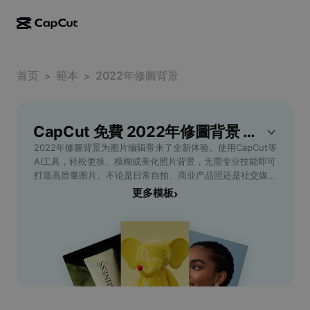
AI creation
Features
About
CapCut Desktop
首页
Social media templates
範本
2022年修圖背景
>
>
AI Design
AI tools
Community
CapCut Online
Holiday templates
Video Studio
Video editor & generator
CapCut 免費 2022年修圖背景 範本
CapCut Pad
More
Initiatives
2022年修圖背景为图片编辑带来了全新体验。使用CapCut等
AI video generator
Image editor & generator
CapCut Mobile
AI工具，轻松更换、模糊或美化照片背景，无需专业技能即可
Affiliates
打造高质量图片。不论是日常自拍、商业产品照还是社交媒体
AI image generator
Voice generator & editor
Dreamina AI
内容，用户都能根据不同场景和需求一键切换理想背景，提升
更多模板
›
Calendar templates
Pioneer Program
视觉吸引力。CapCut提供丰富背景模板与自定义功能，适合
AI image enhancer
More
Pippit AI
摄影爱好者、电商卖家、内容创作者等多种人群，帮助每张照
Anniversary templates
片都能精准表达氛围和主题。立即尝试2022年修圖背景解决
Creative Partner Program
Dreamina Seedance 2.5
方案，让照片更具个性和质感，无论工作还是生活，都能留下
难忘瞬间。
CapCut Creative Campus
Use cases
Nano Banana Pro
Effects templates
Social media
Gemini Omni
Help