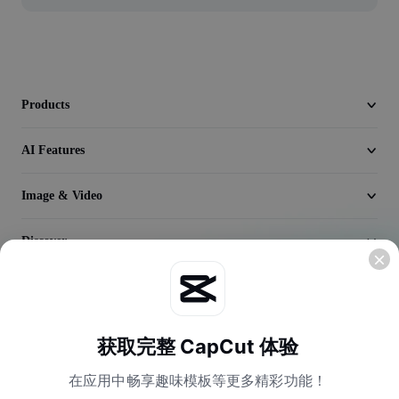
Video
Remove video BG
Enhance quality
Products
Video Editor
AI Features
Trim Video
Image & Video
Add Subtitles To Video
Video Converter
Discover
Company
获取完整 CapCut 体验
在应用中畅享趣味模板等更多精彩功能！