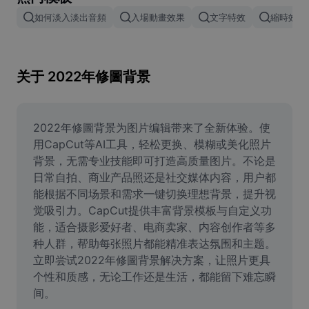
Remove image BG
如何淡入淡出音頻
入場動畫效果
文字特效
縮時效果
Image merge
Image Enhancer
关于 2022年修圖背景
Resize Image
Online Photo Editor
2022年修圖背景为图片编辑带来了全新体验。使
用CapCut等AI工具，轻松更换、模糊或美化照片
Meme Generator
背景，无需专业技能即可打造高质量图片。不论是
日常自拍、商业产品照还是社交媒体内容，用户都
AI Text Remover
能根据不同场景和需求一键切换理想背景，提升视
觉吸引力。CapCut提供丰富背景模板与自定义功
AI People Remover
能，适合摄影爱好者、电商卖家、内容创作者等多
AI Inpainting
种人群，帮助每张照片都能精准表达氛围和主题。
立即尝试2022年修圖背景解决方案，让照片更具
Face Cutout
个性和质感，无论工作还是生活，都能留下难忘瞬
间。