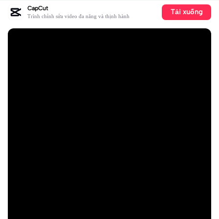
CapCut
Tải xuống
Trình chỉnh sửa video đa năng và thịnh hành