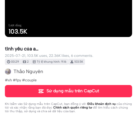
Lượt dùng
103.5K
tình yêu của a…
2025-07-21, 103.5K uses, 22.36K likes, 6 comments.
00:29
2
Tỷ lệ khung hình: 9:16
103.5K
Thảo Nguyên
#xh #fpy #couple
Sử dụng mẫu trên CapCut
Khi bấm vào
Sử dụng mẫu trên CapCut
, bạn đồng ý với
Điều khoản dịch vụ
của chúng
tôi và xác nhận rằng bạn đã đọc
Chính sách quyền riêng tư
để tìm hiểu cách chúng
tôi thu thập, sử dụng và chia sẻ dữ liệu của bạn.
6 bình luận