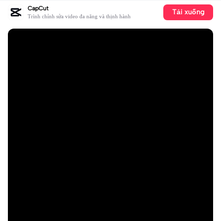
CapCut
Tải xuống
Trình chỉnh sửa video đa năng và thịnh hành