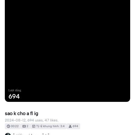
Lượt dùng
694
sao k cho a fl ig
2024-08-12, 694 uses, 47 likes.
00:22
2
Tỷ lệ khung hình: 3:4
694