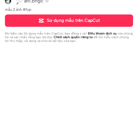
˚ ༘♡ ani.bngc˚☆˚
mẫu 2 ảnh #fyp
Sử dụng mẫu trên CapCut
Khi bấm vào
Sử dụng mẫu trên CapCut
, bạn đồng ý với
Điều khoản dịch vụ
của chúng
tôi và xác nhận rằng bạn đã đọc
Chính sách quyền riêng tư
để tìm hiểu cách chúng
tôi thu thập, sử dụng và chia sẻ dữ liệu của bạn.
Đang thịnh hành
52.47K
143.93K
2 ảnh cute | 2 ảnh cute|#tangtoc #t
BEAT [2] ẢNH XỊN | BEAT [2] ẢNH X
k #xh
2023-08-21
ỊN|Nếu có một điều ước bạn sẽ ước g
2023-09-02