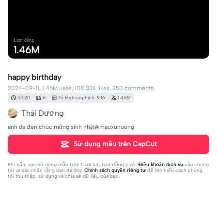
Lượt dùng
1.46M
happy birthday
2024-09-11, 1.46M uses, 188.33K likes, 250 comments.
00:20
6
Tỷ lệ khung hình: 9:16
1.46M
Thái Dương
anh da đen chúc mừng sinh nhật#mauxuhuong
Sử dụng mẫu trên CapCut
Khi bấm vào
Sử dụng mẫu trên CapCut
, bạn đồng ý với
Điều khoản dịch vụ
của chúng
tôi và xác nhận rằng bạn đã đọc
Chính sách quyền riêng tư
để tìm hiểu cách chúng
tôi thu thập, sử dụng và chia sẻ dữ liệu của bạn.
250 bình luận