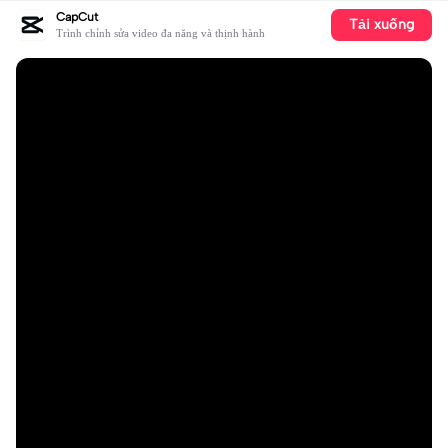
CapCut
Tải xuống
Trình chỉnh sửa video đa năng và thịnh hành