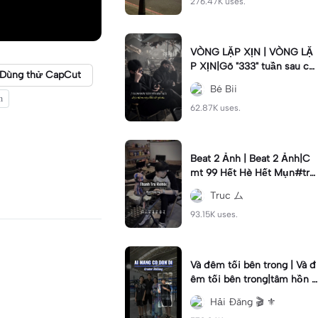
276.47K uses.
VÒNG LẶP XỊN | VÒNG LẶ
P XỊN|Gõ "333" tuần sau ca
Dùng thử CapCut
o lên 2cm #2anh#vonglap
Bé Bii
n
62.87K uses.
Beat 2 Ảnh | Beat 2 Ảnh|C
mt 99 Hết Hè Hết Mụn#tru
c
Truc ム
93.15K uses.
Và đêm tối bên trong | Và đ
êm tối bên trong|tâm hồn t
ừng dòng suy nghĩ ta xa nha
Hải Đăng 🎬 ⚜
u vì #haidang #xh