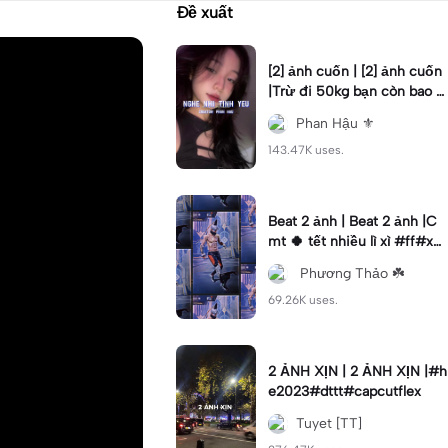
Đề xuất
[2] ảnh cuốn | [2] ảnh cuốn
|Trừ đi 50kg bạn còn bao n
hiêu? #phanhau #beat #fy
Phan Hậu ⚜️
p #xh
143.47K uses.
Beat 2 ảnh | Beat 2 ảnh |C
mt 🍀 tết nhiều lì xì #ff#xh
#tetmaiman#kimhoa#nvk1
ㅤ Phương Thảo ☘️
8
69.26K uses.
2 ẢNH XỊN | 2 ẢNH XỊN |#h
e2023#dttt#capcutflex
Tuyet [TT]