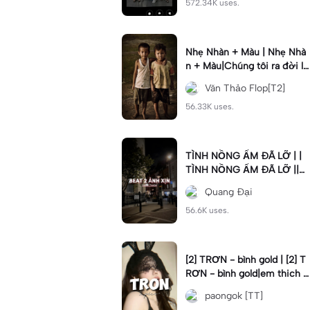
572.34K uses.
Nhẹ Nhàn + Màu | Nhẹ Nhà
n + Màu|Chúng tôi ra đời lă
n lộn phải nói nghĩa khí#nh
Văn Thảo Flop[T2]
enhan
56.33K uses.
TÌNH NỒNG ẤM ĐÃ LỠ | |
TÌNH NỒNG ẤM ĐÃ LỠ ||C
mt “999” rủi ro qua đi #xhu
Quang Đại
ong📌 #trinhdai #vonglap
56.6K uses.
[2] TRƠN - bình gold | [2] T
RƠN - bình gold|em thich c
hoi do#dttt#tron#binhgold
paongok [TT]
#2anhnhennhang#fyp