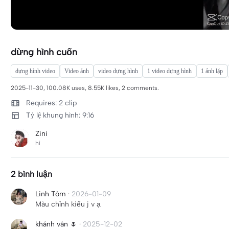
dừng hình cuốn
dựng hình video
Video ảnh
video dựng hình
1 video dựng hình
1 ảnh lặp
2025-11-30, 100.08K uses, 8.55K likes, 2 comments.
Requires: 2 clip
Tỷ lệ khung hình: 9:16
Zini
hi
2 bình luận
Linh Tôm
·
2026-01-09
Màu chỉnh kiểu j v ạ
khánh vân 🌷
·
2025-12-02