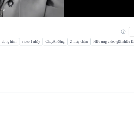
dựng hình
video 1 nháy
Chuyển động
2 nháy chậm
Hiệu ứng video giật nhiều lầ