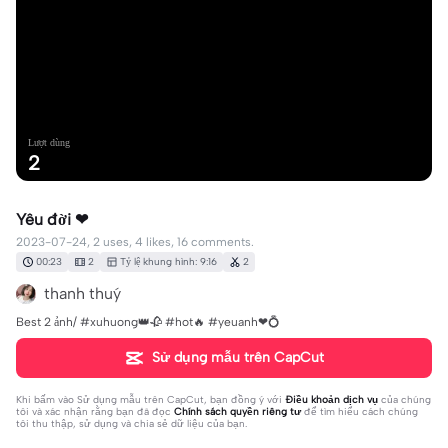
Lượt dùng
2
Yêu đời ❤
2023-07-24, 2 uses, 4 likes, 16 comments.
00:23
2
Tỷ lệ khung hình: 9:16
2
thanh thuý
Best 2 ảnh/ #xuhuong👑🥀 #hot🔥 #yeuanh❤💍
Sử dụng mẫu trên CapCut
Khi bấm vào
Sử dụng mẫu trên CapCut
, bạn đồng ý với
Điều khoản dịch vụ
của chúng
tôi và xác nhận rằng bạn đã đọc
Chính sách quyền riêng tư
để tìm hiểu cách chúng
tôi thu thập, sử dụng và chia sẻ dữ liệu của bạn.