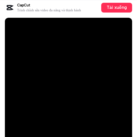
CapCut
Tải xuống
Trình chỉnh sửa video đa năng và thịnh hành