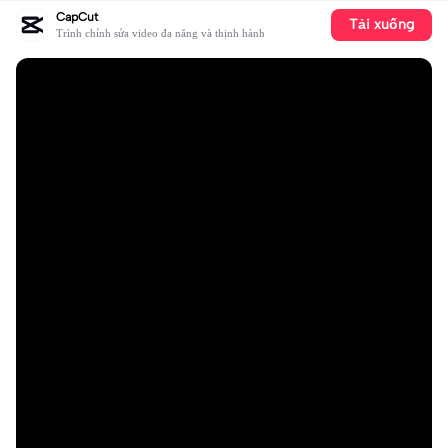
CapCut
Tải xuống
Trình chỉnh sửa video đa năng và thịnh hành