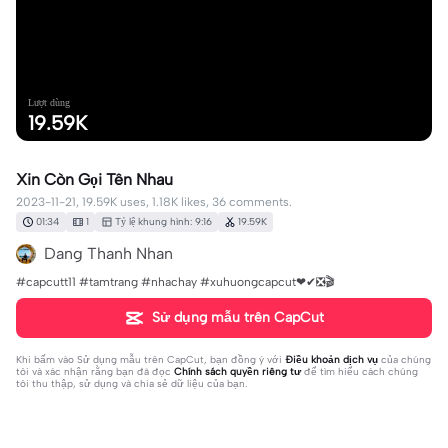
Lượt dùng
19.59K
Xin Còn Gọi Tên Nhau
2023-11-21, 19.59K uses, 1.18K likes, 36 comments.
01:34
1
Tỷ lệ khung hình: 9:16
19.59K
Dang Thanh Nhan
#capcutt11 #tamtrang #nhachay #xuhuongcapcut❤✔❎🎬
Sử dụng mẫu trên CapCut
Khi bấm vào
Sử dụng mẫu trên CapCut
, bạn đồng ý với
Điều khoản dịch vụ
của chúng
tôi và xác nhận rằng bạn đã đọc
Chính sách quyền riêng tư
để tìm hiểu cách chúng
tôi thu thập, sử dụng và chia sẻ dữ liệu của bạn.