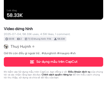
Lượt dùng
58.33K
Video dừng hình
2025-07-04, 58.33K uses, 4.51K likes, 1 comment.
00:18
2
Tỷ lệ khung hình: 9:16
58.33K
Thuý Huỳnh ⭐️
Giờ thì còn điều gì ngoài trừ.. #dunghinh #maupro #xh
Sử dụng mẫu trên CapCut
Khi bấm vào
Sử dụng mẫu trên CapCut
, bạn đồng ý với
Điều khoản dịch vụ
của chúng
tôi và xác nhận rằng bạn đã đọc
Chính sách quyền riêng tư
để tìm hiểu cách chúng
tôi thu thập, sử dụng và chia sẻ dữ liệu của bạn.
1 bình luận
นองแสงมะนโตนอย935
·
2025-07-19