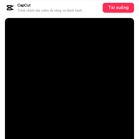
CapCut
Tải xuống
Trình chỉnh sửa video đa năng và thịnh hành