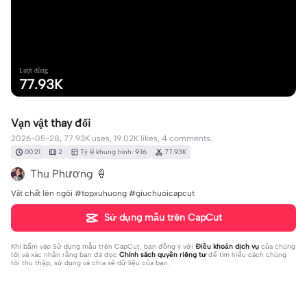
Lượt dùng
77.93K
Vạn vật thay đổi
2026-05-28, 77.93K uses, 19.02K likes, 4 comments.
00:21
2
Tỷ lệ khung hình: 9:16
77.93K
Thu Phương 🍦
Vật chất lên ngôi #topxuhuong #giuchuoicapcut
Sử dụng mẫu trên CapCut
Khi bấm vào
Sử dụng mẫu trên CapCut
, bạn đồng ý với
Điều khoản dịch vụ
của chúng
tôi và xác nhận rằng bạn đã đọc
Chính sách quyền riêng tư
để tìm hiểu cách chúng
tôi thu thập, sử dụng và chia sẻ dữ liệu của bạn.