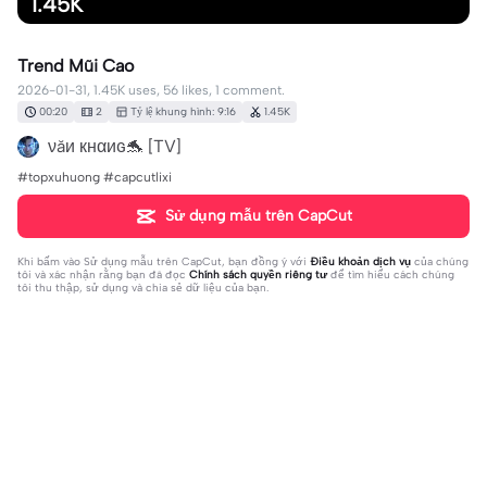
1.45K
Trend Mũi Cao
2026-01-31, 1.45K uses, 56 likes, 1 comment.
00:20
2
Tỷ lệ khung hình: 9:16
1.45K
νăи кнαиɢ🐬 [TV]
#topxuhuong #capcutlixi
Sử dụng mẫu trên CapCut
Khi bấm vào
Sử dụng mẫu trên CapCut
, bạn đồng ý với
Điều khoản dịch vụ
của chúng
tôi và xác nhận rằng bạn đã đọc
Chính sách quyền riêng tư
để tìm hiểu cách chúng
tôi thu thập, sử dụng và chia sẻ dữ liệu của bạn.
1 bình luận
anna
·
2026-02-04
❤️