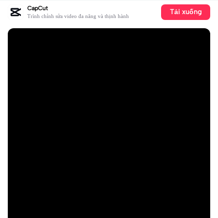
CapCut
Tải xuống
Trình chỉnh sửa video đa năng và thịnh hành