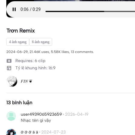
Trơn Remix
4 ảnh ngang
6 ảnh ngang
2024-06-29, 21.46K uses, 5.58K likes, 13 comments.
Requires: 6 clip
Tỷ lệ khung hình: 16:9
𝐹𝐼𝑁 ❦︎
13 bình luận
user4939065923659
·
2026-04-19
Nhạc tên gì vậy
ớ ớ ớ á á
·
2024-07-23