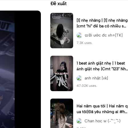
Đề xuất
[1] nhẹ nhàng | [1] nhẹ nhàng
|cmt "hi" để ba có nhiều sứ
c khỏe #sad#storymau
🥨Bi ước đc xh⭐[TK]
7.3K uses.
1 beat ảnh giật nhẹ | 1 beat
ảnh giật nhẹ |Cmt "123" Nhã
Vía Tình Yêu Lâu Dài#dkhoa
anh nhật [vk]
_06#vk#1anh
47.02K uses.
Hai năm qua tôi | Hai năm q
ua tôi|Đã yêu những ai #hel
lo2024 #capcuteoy2023 #
Chan hoc w (˶‾᷄ ⁻̫ ‾᷅˵)
xuhuong