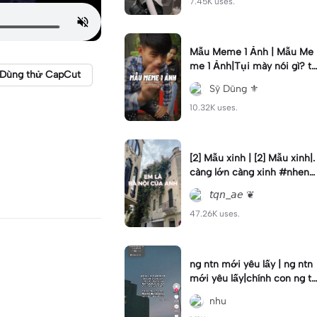
7.45K uses.
Mẫu Meme 1 Ảnh | Mẫu Me
me 1 Ảnh|Tụi mày nói gì? t
Dùng thử CapCut
ụi mày nói đi 2 là k sợ 1 ai h
Sỹ Dũng ⚜️
ả #nsd
10.32K uses.
[2] Mẫu xinh | [2] Mẫu xinh|.
càng lớn càng xinh #nhenh
ang #ntnga #viral #2photo
𝘵𝘲𝘯_𝘢𝘦 ❦
s
47.26K uses.
ng ntn mới yêu lấy | ng ntn
mới yêu lấy|chính con ng tô
i? #xh
nhu