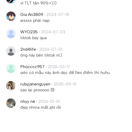
vl TLT tận 90%=)))
Gia An3809
·
2024-07-18
aissss phải nạp
WYO235
·
2024-07-03
tiktok bay qua
2nd4life
·
2024-07-01
ông này bên tiktok nì:)
Phúcccc957
·
2026-03-17
ước có mẫu này ảnh dọc để flex điểm thi huhu
rubyjanenguyen
·
2025-09-19
sao lại prooooo 😞
nhyy nè
·
2026-01-01
đẹp nhma mất phí rồi