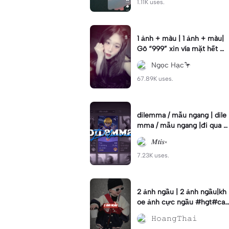
1.11K uses.
1 ảnh + màu | 1 ảnh + màu|
Gõ “999” xin vía mặt hết m
ụn🌹#capcuteoy2023 #311
Ngọc Hạc🦩
2 #xh
67.89K uses.
dilemma / mẫu ngang | dile
mma / mẫu ngang |đi qua n
hấn "2024" năm mới may
𝑴𝒕𝒊𝒔༝
mới tốt đẹp 🥰 #nd
7.23K uses.
2 ảnh ngầu | 2 ảnh ngầu|kh
oe ảnh cực ngầu #hgt#cap
cuteoy2023#hgt
𝙷𝚘𝚊𝚗𝚐𝚃𝚑𝚊𝚒