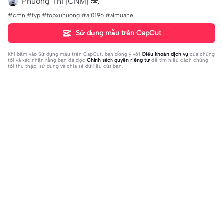
Phuong Thi [CNM] 🪼
#cmn #fyp #topxuhuong #ai0196 #aimuahe
Sử dụng mẫu trên CapCut
Khi bấm vào
Sử dụng mẫu trên CapCut
, bạn đồng ý với
Điều khoản dịch vụ
của chúng
tôi và xác nhận rằng bạn đã đọc
Chính sách quyền riêng tư
để tìm hiểu cách chúng
tôi thu thập, sử dụng và chia sẻ dữ liệu của bạn.
Đang thịnh hành
143.47K
69.26K
[2] ảnh cuốn | [2] ảnh cuốn |Trừ đi 5
Beat 2 ảnh | Beat 2 ảnh |Cmt 🍀 tết n
0kg bạn còn bao nhiêu? #phanhau
2023-02-27
hiều lì xì #ff#xh#tetmaiman#kimh
2023-01-12