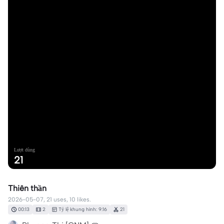
Lượt dùng
21
Thiên thần
2026-05-07, 21 uses, 10 likes.
00:13
2
Tỷ lệ khung hình: 9:16
21