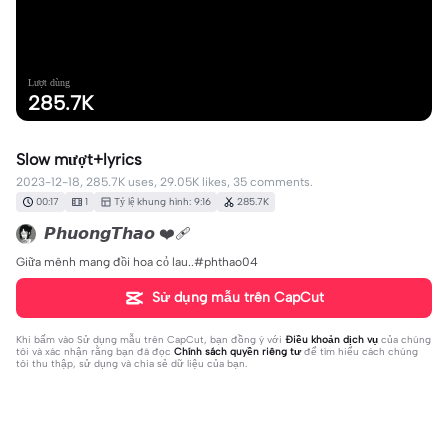
Lượt dùng
285.7K
Slow mượt+lyrics
2023-12-18, 285.7K uses, 29.05K likes, 35 comments.
00:17
1
Tỷ lệ khung hình: 9:16
285.7K
𝙋𝙝𝙪𝙤𝙣𝙜𝙏𝙝𝙖𝙤 ❤️‍🩹
Giữa mênh mang đồi hoa cỏ lau..#phthao04
Sử dụng mẫu trên CapCut
Khi bấm vào
Sử dụng mẫu trên CapCut
, bạn đồng ý với
Điều khoản dịch vụ
của chúng
tôi và xác nhận rằng bạn đã đọc
Chính sách quyền riêng tư
để tìm hiểu cách chúng
tôi thu thập, sử dụng và chia sẻ dữ liệu của bạn.
35 bình luận