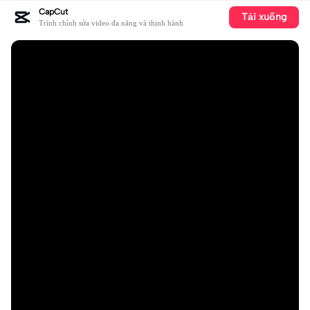
CapCut
Tải xuống
Trình chỉnh sửa video đa năng và thịnh hành