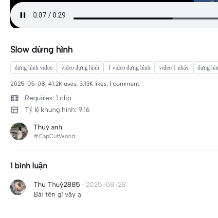
Slow dừng hình
dựng hình video
video dựng hình
1 video dựng hình
video 1 nháy
dựng hìn
2025-05-08, 41.2K uses, 3.13K likes, 1 comment.
Requires: 1 clip
Tỷ lệ khung hình: 9:16
Thuỳ anh
#CapCutWorld
1 bình luận
Thu Thuỷ2885
·
2025-08-28
Bài tên gì vậy ạ