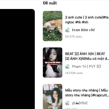
Đề xuất
2 ảnh cute | 2 ảnh cute|#ta
ngtoc #tk #xh
𝙩𝙧𝙖𝙣 𝙠𝙞𝙢 𝙘𝙝𝙞
52.47K uses.
BEAT [2] ẢNH XỊN | BEAT
[2] ẢNH XỊN|Nếu có một đi
ều ước bạn sẽ ước gì #hm
Phạm Trí [ PVT ]💥
q #xh
143.93K uses.
Mẫu story nhẹ nhàng | Mẫu
story nhẹ nhàng |#capcutt9
#h56
@🐳[H56]