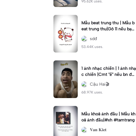
95.62K uses.
Mẫu beat trung thu | Mẫu b
eat trung thu|Gõ 11 nếu bạn
thích crush #beat#remix#
sdđ
xuhuong
53.44K uses.
1 ảnh nhạc chiến | 1 ảnh nhạ
c chiến |Cmt "ế" nếu bn đa
ng ế#lv25#capcutflex#xh
Cậu Hai🎬
#cauhai
68.97K uses.
Mẫu khoá ảnh đầu | Mẫu kh
oá ảnh đầu|#xh #tamtrang
𝐕𝐚𝐧 𝐊𝐢𝐞𝐭