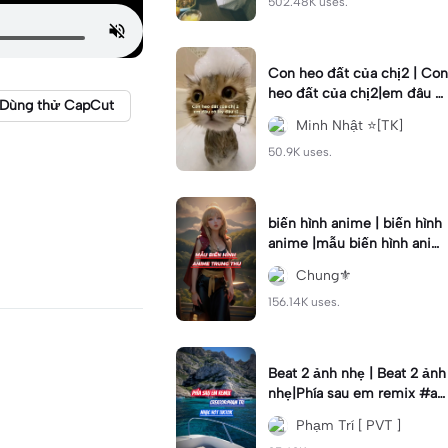
502.48K uses.
Con heo đất của chị2 | Con
heo đất của chị2|em đâu c
Dùng thử CapCut
ó lấy đâu #mnhatt #xh
Minh Nhật ⭐[TK]
50.9K uses.
biến hình anime | biến hình
anime |mẫu biến hình anim
e trung thu #chun85
Chung⚜️
156.14K uses.
Beat 2 ảnh nhẹ | Beat 2 ảnh
nhẹ|Phía sau em remix #ag
cws #pvt695
Phạm Trí [ PVT ]