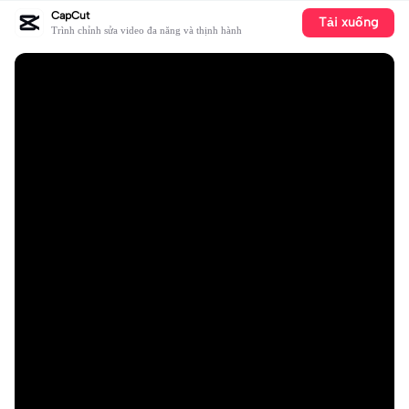
CapCut
Tải xuống
Trình chỉnh sửa video đa năng và thịnh hành