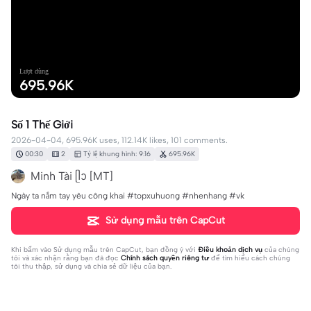
Lượt dùng
695.96K
Số 1 Thế Giới
2026-04-04, 695.96K uses, 112.14K likes, 101 comments.
00:30
2
Tỷ lệ khung hình: 9:16
695.96K
Minh Tài ᥫᩣ [MT]
Ngày ta nắm tay yêu công khai #topxuhuong #nhenhang #vk
Sử dụng mẫu trên CapCut
Khi bấm vào
Sử dụng mẫu trên CapCut
, bạn đồng ý với
Điều khoản dịch vụ
của chúng
tôi và xác nhận rằng bạn đã đọc
Chính sách quyền riêng tư
để tìm hiểu cách chúng
tôi thu thập, sử dụng và chia sẻ dữ liệu của bạn.