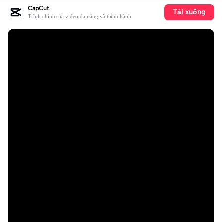
CapCut
Tải xuống
Trình chỉnh sửa video đa năng và thịnh hành