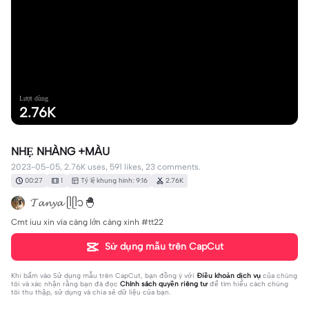
Lượt dùng
2.76K
NHẸ NHÀNG +MÀU
2023-05-05, 2.76K uses, 591 likes, 23 comments.
00:27
1
Tỷ lệ khung hình: 9:16
2.76K
𝓣𝓪𝓷𝔂𝓪 ᥫᥫ᭡🐣
Cmt iuu xin vía càng lớn càng xinh #tt22
Sử dụng mẫu trên CapCut
Khi bấm vào
Sử dụng mẫu trên CapCut
, bạn đồng ý với
Điều khoản dịch vụ
của chúng
tôi và xác nhận rằng bạn đã đọc
Chính sách quyền riêng tư
để tìm hiểu cách chúng
tôi thu thập, sử dụng và chia sẻ dữ liệu của bạn.