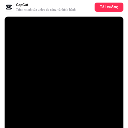
CapCut
Tải xuống
Trình chỉnh sửa video đa năng và thịnh hành