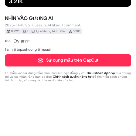
3.21K
NHÌN VÀO GƯƠNG AI
2025-10-11, 3.21K uses, 204 likes, 1 comment.
00:22
1
Tỷ lệ khung hình: 9:16
3.21K
Dylan✨
1 ảnh #topxuhuong #mauai
Sử dụng mẫu trên CapCut
Khi bấm vào
Sử dụng mẫu trên CapCut
, bạn đồng ý với
Điều khoản dịch vụ
của chúng
tôi và xác nhận rằng bạn đã đọc
Chính sách quyền riêng tư
để tìm hiểu cách chúng
tôi thu thập, sử dụng và chia sẻ dữ liệu của bạn.
1 bình luận
Kien Duc95
·
2025-10-19
😳