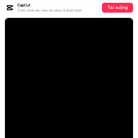
CapCut
Tải xuống
Trình chỉnh sửa video đa năng và thịnh hành