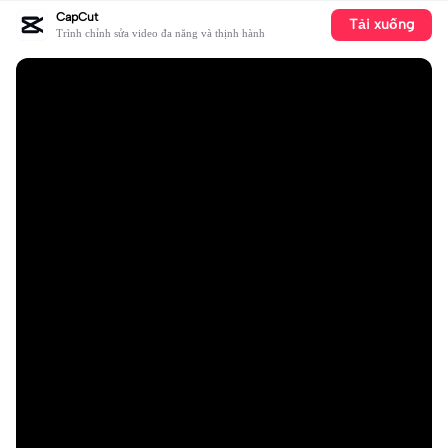
CapCut
Tải xuống
Trình chỉnh sửa video đa năng và thịnh hành