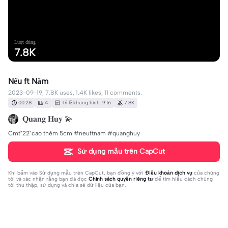
Lượt dùng
7.8K
Nếu ft Nắm
2023-09-19, 7.8K uses, 1.4K likes, 11 comments.
00:28
4
Tỷ lệ khung hình: 9:16
7.8K
𝐐𝐮𝐚𝐧𝐠 𝐇𝐮𝐲 💫
Cmt"22"cao thêm 5cm #neuftnam #quanghuy
Sử dụng mẫu trên CapCut
Khi bấm vào
Sử dụng mẫu trên CapCut
, bạn đồng ý với
Điều khoản dịch vụ
của chúng
tôi và xác nhận rằng bạn đã đọc
Chính sách quyền riêng tư
để tìm hiểu cách chúng
tôi thu thập, sử dụng và chia sẻ dữ liệu của bạn.
11 bình luận