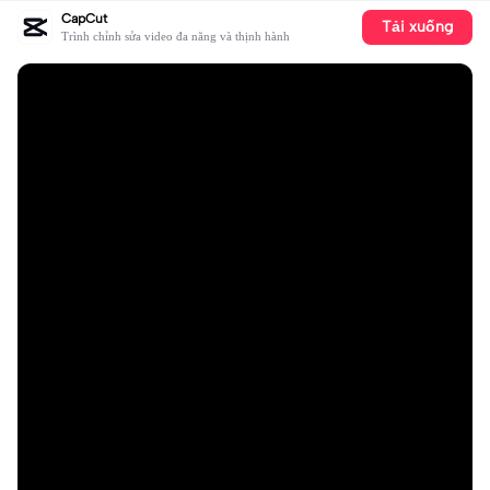
CapCut
Tải xuống
Trình chỉnh sửa video đa năng và thịnh hành