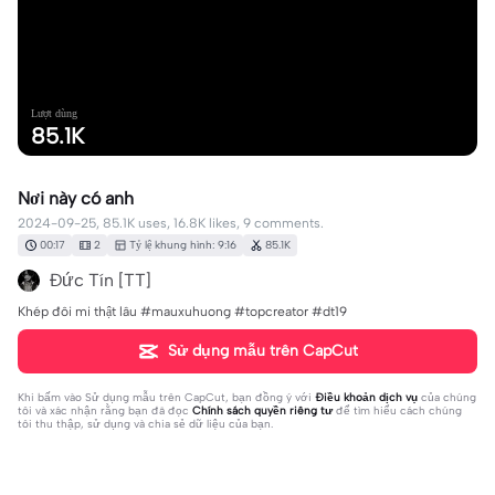
Lượt dùng
85.1K
Nơi này có anh
2024-09-25, 85.1K uses, 16.8K likes, 9 comments.
00:17
2
Tỷ lệ khung hình: 9:16
85.1K
Đức Tín [TT]
Khép đôi mi thật lâu #mauxuhuong #topcreator #dt19
Sử dụng mẫu trên CapCut
Khi bấm vào
Sử dụng mẫu trên CapCut
, bạn đồng ý với
Điều khoản dịch vụ
của chúng
tôi và xác nhận rằng bạn đã đọc
Chính sách quyền riêng tư
để tìm hiểu cách chúng
tôi thu thập, sử dụng và chia sẻ dữ liệu của bạn.